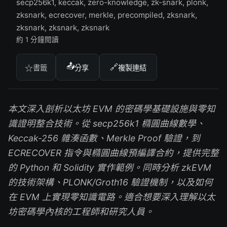
secp256k1, keccak, zero-knowledge, zk-snark, plonk,
zksnark, ecrecover, merkle, precompiled, zksnark,
zksnark, zksnark, zksnark
約 1 分鐘閱讀
📤
🔗
☆
書籤
分享
複製連結
本文深入剖析以太坊 EVM 的密碼學基礎設施與零知
識證明整合技術。從 secp256k1 橢圓曲線數學、
Keccak-256 雜湊函數、Merkle Proof 驗證，到
ECRECOVER 指令與橢圓曲線預編譯合約，提供完整
的 Python 和 Solidity 實作範例。同時分析 zkEVM
的技術架構、PLONK/Groth16 驗證機制，以及如何
在 EVM 上實現零知識電路。適合想要深入理解以太
坊密碼學內核的工程師和研究人員。