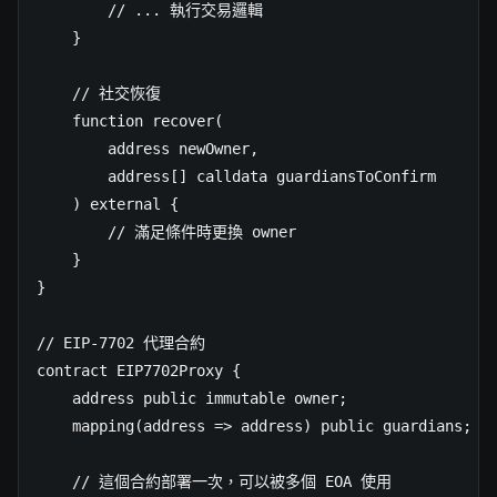
        // ... 執行交易邏輯

    }

    // 社交恢復

    function recover(

        address newOwner,

        address[] calldata guardiansToConfirm

    ) external {

        // 滿足條件時更換 owner

    }

}

// EIP-7702 代理合約

contract EIP7702Proxy {

    address public immutable owner;

    mapping(address => address) public guardians;

    // 這個合約部署一次，可以被多個 EOA 使用
