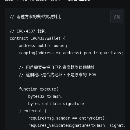
// 兩種方案的典型實現對比

複製
// ERC-4337 錢包

contract ERC4337Wallet {

    address public owner;

    mapping(address => address) public guardians
    // 用戶需要先把自己的資產轉到這個地址

    // 這個地址是合約地址，不是原來的 EOA

    function execute(

        bytes32 txHash,

        bytes calldata signature

    ) external {

        require(msg.sender == entryPoint);

        require(_validateSignature(txHash, signature