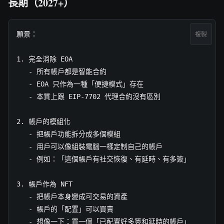
長期（2027+）
願景：

複製
1. 完全消除 EOA

   - 所有帳戶都是智能合約

   - EOA 只作為一種「便捷模式」存在

   - 本質上跟 EIP-7702 代理合約沒有區別

2. 帳戶的模組化

   - 把帳戶功能拆分成多個模組

   - 用戶可以像組裝電腦一樣定制自己的帳戶

   - 例如：「這個帳戶有社交恢復、有延時、有多簽」

3. 帳戶作為 NFT

   - 把帳戶本身變成可交易的資產

   - 帳戶的「配置」可以買賣

   - 想像一下：買一個「已配置好多簽和延時的帳戶」