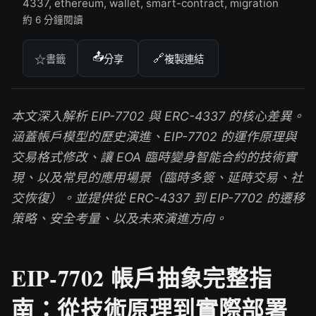
4337, ethereum, wallet, smart-contract, migration
約 6 分鐘閱讀
📤
🔗
☆
書籤
分享
複製連結
本文深入解析 EIP-7702 與 ERC-4337 的核心差異。
涵蓋帳戶模型的歷史演進、EIP-7702 的運作原理與
交易格式修改、讓 EOA 臨時變身智能合約的技術實
現、以及常見的應用場景（臨時多簽、延時交易、社
交恢復）。並提供從 ERC-4337 到 EIP-7702 的遷移
策略、安全考量、以及未來演進方向。
EIP-7702 帳戶抽象完整指
南：從技術原理到實際部署