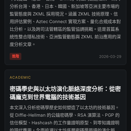
分析台灣、香港、日本、韓國、新加坡等亞洲主要市場的
監管態度與 ZKML 採用現況。涵蓋 ZKML 技術原理、信
用評估實例、Aztec Connect 實現方案、量化合規成本對
比分析，以及跨司法管轄區的監管協調挑戰。這是首篇系
統性整合隱私技術、亞洲監管動態與 ZKML 前沿應用的深
度分析文章。
進階
2026-03-29
ACADEMIC
密碼學史與以太坊演化脈絡深度分析：從密
碼龐克到世界電腦的技術基因
本文深入分析密碼學歷史如何塑造了以太坊的技術基因。
從 Diffie-Hellman 的公鑰密碼學、RSA 演算法、PGP 的
信任模型、Hashcash 的工作量證明原型、到零知識證明
的現代應用，全面追溯以太坊底層密碼學原語的演化脈