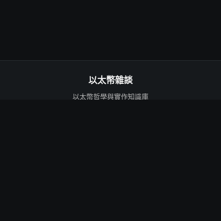
以太幣雜談
以太幣哲學與實作知識庫
強調長期思考，而非短期價格波動
以太幣基礎
技術與生態
哲學
技術深入
新手入門
Layer 2
自我保管
質押