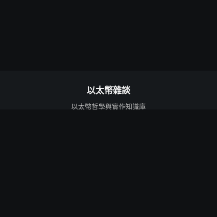
以太幣雜談
以太幣哲學與實作知識庫
強調長期思考，而非短期價格波動
以太幣基礎
技術與生態
哲學
技術深入
新手入門
Layer 2
自我保管
質押