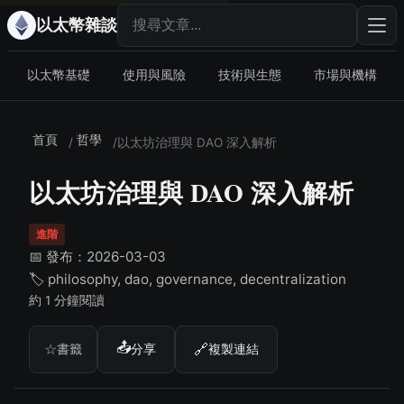
搜尋文章
輸入
以太幣雜談
以太幣基礎
使用與風險
技術與生態
市場與機構
首頁
哲學
/
/
以太坊治理與 DAO 深入解析
以太坊治理與 DAO 深入解析
進階
📅 發布：2026-03-03
🏷️ philosophy, dao, governance, decentralization
約 1 分鐘閱讀
📤
🔗
☆
書籤
分享
複製連結