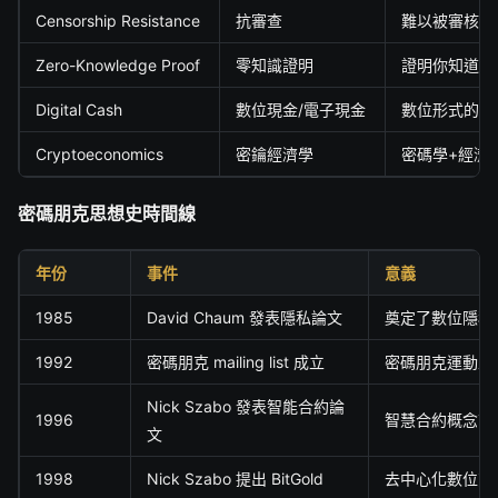
Censorship Resistance
抗審查
難以被審核或
Zero-Knowledge Proof
零知識證明
證明你知道某
Digital Cash
數位現金/電子現金
數位形式的匿
Cryptoeconomics
密鑰經濟學
密碼學+經濟
密碼朋克思想史時間線
年份
事件
意義
1985
David Chaum 發表隱私論文
奠定了數位隱私
1992
密碼朋克 mailing list 成立
密碼朋克運動正
Nick Szabo 發表智能合約論
1996
智慧合約概念首
文
1998
Nick Szabo 提出 BitGold
去中心化數位貨