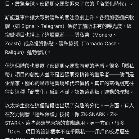
目，震驚全球。密碼朋克運動迎來了它的「商業化時代」。
斯諾登事件讓大眾對隱私的關注急劇上升。各類加密通訊軟
體（如 Signal、Telegram）獲得了前所未有的曝光度。區
塊鏈項目也搭上了這股風潮——隱私幣（Monero、
Zcash）成為投資熱點，隱私協議（Tornado Cash、
Railgun）蓬勃發展。
但這個階段也暴露了密碼朋克運動內部的矛盾。很多「隱私
幣」項目的創始人並不是密碼朋克精神的繼承者——他們是
企業家，關心的是市場營銷和代幣價格。真正的密碼朋克往
往對這種「商業化」感到不滿，認為這背叛了運動的理想。
以太坊生態在這個階段也出現了有趣的分化。一方面，有人
在努力開發「隱私保護」技術，像 ZK-SNARK、ZK-
STARK、這些密碼學原語的實際應用。另一方面，很多
「DeFi」項目的設計根本不在乎隱私——用戶的交易歷史