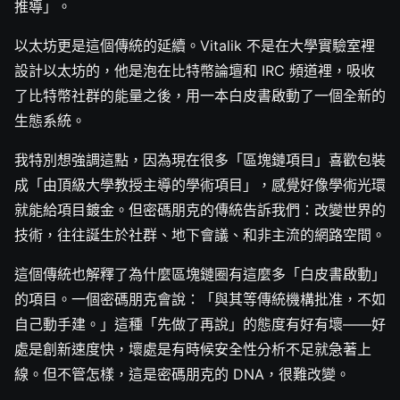
推導」。
以太坊更是這個傳統的延續。Vitalik 不是在大學實驗室裡
設計以太坊的，他是泡在比特幣論壇和 IRC 頻道裡，吸收
了比特幣社群的能量之後，用一本白皮書啟動了一個全新的
生態系統。
我特別想強調這點，因為現在很多「區塊鏈項目」喜歡包裝
成「由頂級大學教授主導的學術項目」，感覺好像學術光環
就能給項目鍍金。但密碼朋克的傳統告訴我們：改變世界的
技術，往往誕生於社群、地下會議、和非主流的網路空間。
這個傳統也解釋了為什麼區塊鏈圈有這麼多「白皮書啟動」
的項目。一個密碼朋克會說：「與其等傳統機構批准，不如
自己動手建。」這種「先做了再說」的態度有好有壞——好
處是創新速度快，壞處是有時候安全性分析不足就急著上
線。但不管怎樣，這是密碼朋克的 DNA，很難改變。