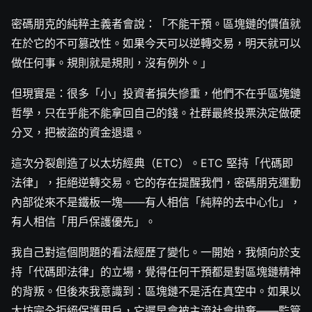
密碼朋克的純粹主義者會說：「不能干預。區塊鏈的價值就
在於它的不可篡改性。如果今天可以逆轉交易，明天就可以
做任何事。規則就是規則，沒有例外。」
但現實是：很多「小」投資者損失慘重，他們不在乎區塊鏈
哲學，只在乎能不能拿回自己的錢。社群最終投票決定做硬
分叉，把被盜的資金退還。
這次分裂創造了以太坊經典（ETC）。ETC 堅持「代碼即
法律」，拒絕逆轉交易。它的存在提醒我們，密碼朋克運動
內部從來不是鐵板一塊——有人相信「純粹的去中心化」，
有人相信「用戶保護優先」。
我自己對這個問題的看法經歷了變化。一開始，我傾向於支
持「代碼即法律」的立場，覺得任何干預都是對區塊鏈精神
的背叛。但後來我意識到：區塊鏈不是活在真空中。如果以
太坊完全拒絕保護用戶，它遲早會被主流社會拋棄——監管