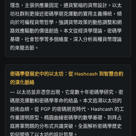
理念，主張供應量固定、通貨緊縮的貨幣設計。以太
坊社群則更接近密碼學朋克運動的實用主義傳統，傾
向於可編程貨幣哲學，強調貨幣政策的動態調整和網
路效應驅動的價值創造。本文從經濟學理論、密碼學
基礎、社會哲學等多個維度，深入分析兩種貨幣理論
的來龍去脈。
密碼學發展史中的以太坊：從 Hashcash 到智慧合約
的演化脈絡
— 以太坊並非憑空出現，它是數十年密碼學研究、密
碼朋克運動和密碼學革命的結晶。本文追溯以太坊的
技術血統，從 PGP 的密碼朋克時代、Hashcash 的工
作量證明原型、橢圓曲線密碼學的數學基礎、到拜占
庭將軍問題的分布式共識突破，全面解析密碼學歷史
如何塑造了以太坊的設計哲學。