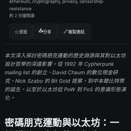
ethereum, cryptography, privacy, censorship-
resistance
約 2 分鐘閱讀
📤
🔗
☆
書籤
分享
複製連結
本文深入探討密碼朋克運動的歷史淵源與其對以太坊
設計哲學的深遠影響。從 1992 年 Cypherpunk
mailing list 的創立、David Chaum 的數位現金研
究、Nick Szabo 的 Bit Gold 提案，到中本聰比特幣
的誕生，以至於以太坊從 PoW 到 PoS 的意識形態演
化。
密碼朋克運動與以太坊：一