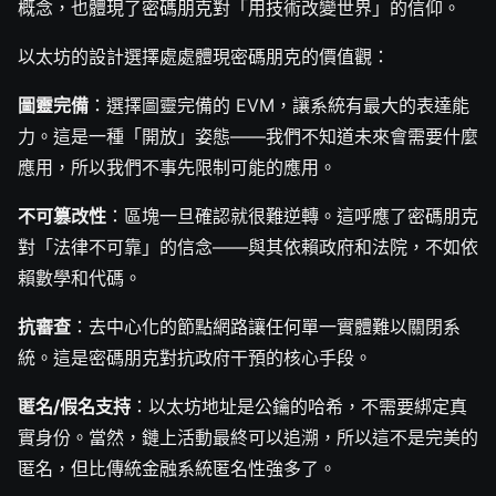
概念，也體現了密碼朋克對「用技術改變世界」的信仰。
以太坊的設計選擇處處體現密碼朋克的價值觀：
圖靈完備
：選擇圖靈完備的 EVM，讓系統有最大的表達能
力。這是一種「開放」姿態——我們不知道未來會需要什麼
應用，所以我們不事先限制可能的應用。
不可篡改性
：區塊一旦確認就很難逆轉。這呼應了密碼朋克
對「法律不可靠」的信念——與其依賴政府和法院，不如依
賴數學和代碼。
抗審查
：去中心化的節點網路讓任何單一實體難以關閉系
統。這是密碼朋克對抗政府干預的核心手段。
匿名/假名支持
：以太坊地址是公鑰的哈希，不需要綁定真
實身份。當然，鏈上活動最終可以追溯，所以這不是完美的
匿名，但比傳統金融系統匿名性強多了。