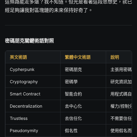
這條路能走多遠？我不知道。但光是看著這段思想史，就已
經足夠讓我對區塊鏈的未來保持好奇了。
密碼朋克關鍵術語對照
英文術語
繁體中文術語
說明
Cypherpunk
密碼朋克
主張用密碼學
Cryptography
密碼學
研究資訊加密
Smart Contract
智能合約
用程式碼自動
Decentralization
去中心化
權力/控制分
Trustless
去信任化
不需要信任第
Pseudonymity
假名性
使用假名而非