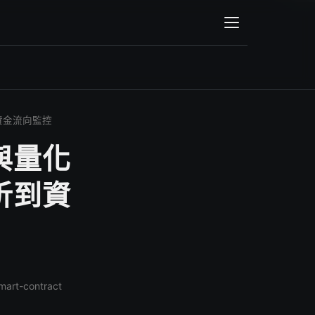
輸入關鍵字後會顯示搜尋結果
資金流向監控
與量化
析到資
 smart-contract