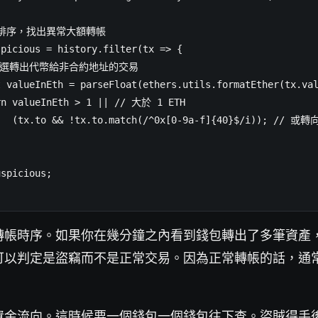
間排序，找出異常大額轉帳

picious = history.filter(tx => {

/ 篩選轉出代幣給非合約地址的交易

 valueInEth = parseFloat(ethers.utils.formatEther(tx.val
rn valueInEth > 1 || // 大於 1 ETH

   (tx.to && !tx.to.match(/^0x[0-9a-f]{40}$/i)); // 或轉
spicious;

轉帳時序。如果你在幾分鐘之內看到錢包轉出了多筆資產
可以判定是盜竊而不是正常交易。因為正常轉帳的話，通
資金流向。這時候要一個錢包一個錢包往下查。盜賊得手