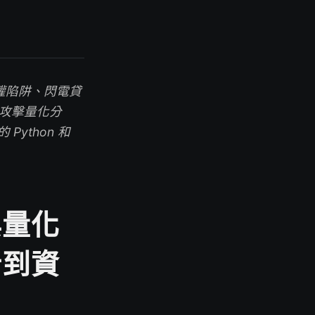
權陷阱、閃電貸
 攻擊量化分
ython 和
與量化
析到資