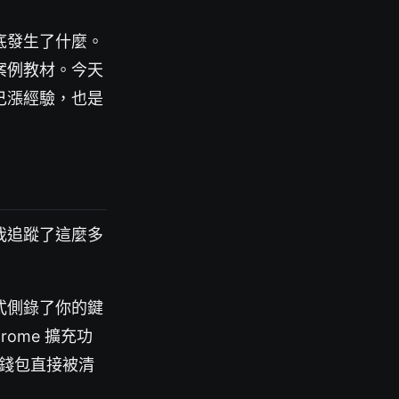
底發生了什麼。
案例教材。今天
己漲經驗，也是
我追蹤了這麼多
式側錄了你的鍵
ome 擴充功
個錢包直接被清