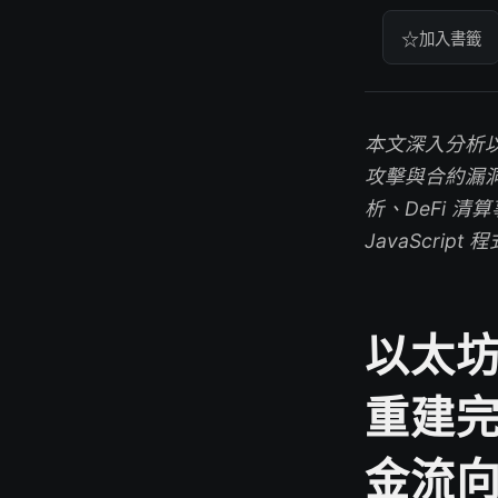
☆
加入書籤
本文深入分析
攻擊與合約漏
析、DeFi 
JavaScr
以太
重建
金流