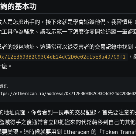
詢的基本功
人是怎麼出手的，接下來就是學會追蹤他們。我習慣用 Ethe
他工具作為輔助。讓我示範一下怎麼從零開始追蹤一筆盜
擊者的錢包地址。這通常可以從受害者的交易記錄中找到
，
0x712EB693B2C93C4dE24dC2D0e02c15E8a4D7C9f1
什麼。
資訊

ttps://etherscan.io/address/0x712EB693B2C93C4dE24dC2D0e0
can 的地址頁面，你會看到一長串的交易記錄。首先要注意的是
rs」。盜賊得手之後通常會立即把盜來的代幣轉移到自己的其
變現。這時候就要用到 Etherscan 的「Token Trans