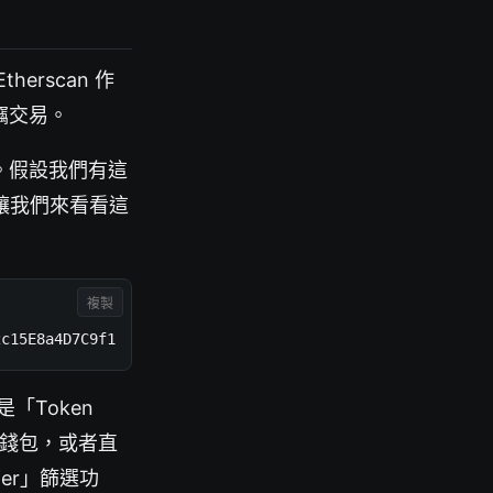
rscan 作
竊交易。
。假設我們有這
讓我們來看看這
複製
2c15E8a4D7C9f1
「Token
他錢包，或者直
fer」篩選功