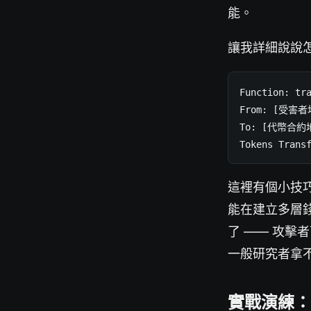
能。
讓我詳細說說
Function: tra
From: [受害者
To: [代幣合約地
Tokens Trans
這裡有個小技巧
能在建立多層錢
了 —— 攻擊
一般研究者拿
實戰演練：