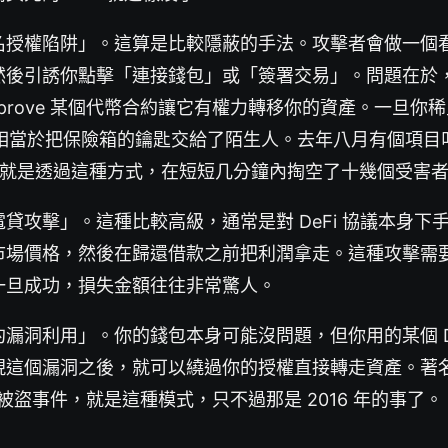
名授權陷阱」。這算是比較隱蔽的手法。攻擊者會做一個
後引誘你點擊「連接錢包」或「簽署交易」。問題在於，很多
pprove 某個代幣合約讓它有權力轉移你的資產。一旦你
ve，相當於把保險箱的鑰匙交給了陌生人。去年八月有個項目叫
擊者就是透過這種方式，在短短几分鐘內掏空了十幾個受害
貸攻擊」。這種比較高級，通常是對 DeFi 協議本身下
市場價格，然後在歸還借款之前把利潤拿走。這種攻擊需
一旦成功，損失金額往往非常驚人。
漏洞利用」。你的錢包本身可能沒問題，但你用的某個 De
這個漏洞之後，就可以繞過你的授權直接轉走資產。著名的
O 被盜事件，就是這種模式，只不過那是 2016 年的事了。