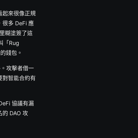
看起來很像正規
 DeFi 應
稀里糊塗簽了這
「Rug
者的錢包。
手。攻擊者借一
要對智能合約有
Fi 協議有漏
 DAO 攻