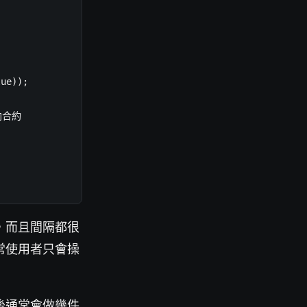
ue));

向合約

，而且間隔都很
常使用者只會操
後通常會做幾件