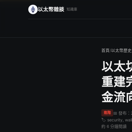
以太幣雜談
知識庫
首頁
/
以太幣歷史
以太
重建
金流
📅 發布：2
進階
🏷️ security, wa
約 6 分鐘閱讀