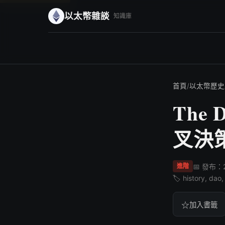
以太幣雜談
知識庫
首頁
/
以太幣歷史
The
叉決
📅 發布：2
進階
🏷️ history, dao
☆
加入書籤