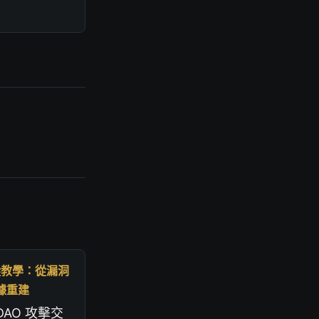
追蹤教學：從漏洞
據重建
DAO 攻擊交