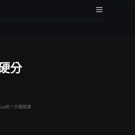
輸入關鍵字後會顯示搜尋結果
：硬分
ces
約 1 分鐘閱讀