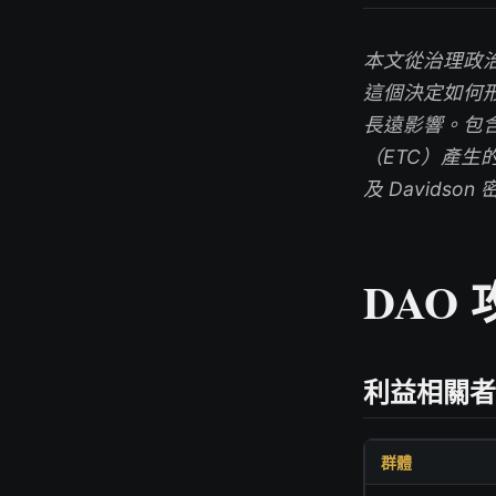
本文從治理政治學
這個決定如何
長遠影響。包
（ETC）產生的
及 Davids
DAO
利益相關者
群體