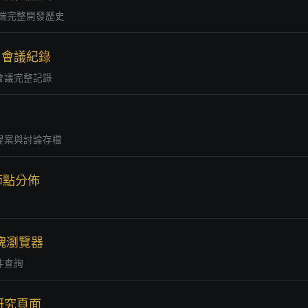
 客戶端完整開發歷史
vs 會議紀錄
會議完整記錄
提案與討論存檔
 節點分佈
 區塊瀏覽器
件查詢
研究頁面