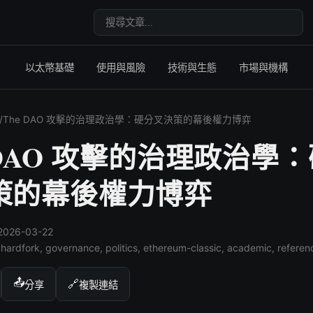
搜尋文章
以太幣基礎
使用與風險
技術與生態
市場與機構
/
The DAO 攻擊的治理政治學：硬分叉決策的幕後權力博弈
 DAO 攻擊的治理政治學
策的幕後權力博弈
026-03-22
, hardfork, governance, politics, ethereum-classic, academic, referen
📤
🔗
分享
複製連結