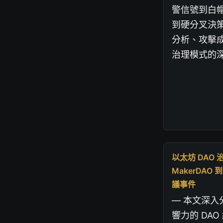
警信號到白
到硬分叉決
分析、攻擊
治理模式的
以太坊 DAO
MakerDAO 
議事件
— 本文深
響力的 DAO