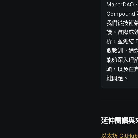
MakerDAO
Compou
我們從技術
議、實際成
析，並總結 
敗教訓。通
能夠深入理
輯，以及在
鍵問題。
延伸閱讀與
以太坊 GitHu