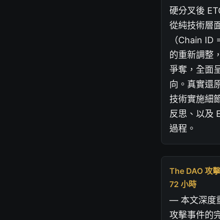
硬分叉後 E
從純技術層
（Chain I
的重新調整
爭奪，全面
向。真實還原分
技術實施細
反思、以及 
過程。
The DAO
72 小時
— 本文深度重構
攻擊事件的