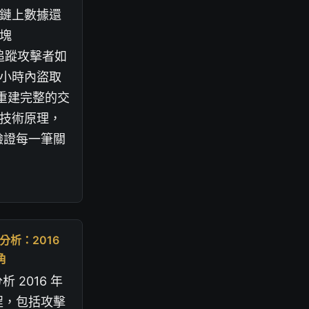
鏈上數據還
塊
逐步追蹤攻擊者如
小時內盜取
們將重建完整的交
技術原理，
 上驗證每一筆關
分析：2016
角
 2016 年
程，包括攻擊