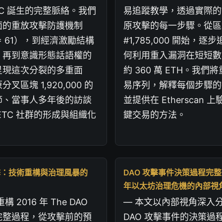
TC 誕生的完整脈絡。我們
易追蹤教學，透過實際的
面的重放攻擊防護機制
原攻擊的每一步驟。從區
D = 61），到經濟激勵結構
#1,785,000 開始，
，再到意識形態話語權的
何利用重入漏洞在短短數
呈現這次分裂的多重面
約 360 萬 ETH。我
叉區塊 1,920,000 的
易序列，解釋每個步驟的
節、當事人多年後的訪談
並提供在 Etherscan
ETC 社群的形成與組織化
鍵交易的方法。
 攻擊：技術重構與治理風暴的
DAO 攻擊事件決策過程完整
年以太坊治理危機的內部視
 2016 年 The DAO
— 本文以內部視角深入分析
完整過程，從攻擊前的預
DAO 攻擊事件的決策過