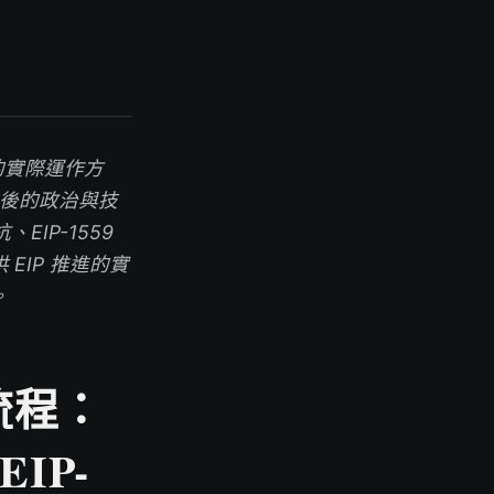
程的實際運作方
策背後的政治與技
EIP-1559
EIP 推進的實
。
流程：
EIP-