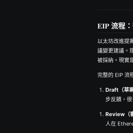
EIP 流
以太坊改進提案（E
議變更建議。理論
被採納。現實
完整的 EIP 
Draft（草
步反饋，很
Review
人在 Ethe