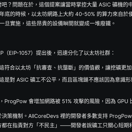
吧？問題在於，這個提案讓當時掌控大量 ASIC 礦機的
 年底的時候，以太坊網路上大約 40-50% 的算力來自於使用
ow 一旦實施，這些昂貴的設備瞬間就變成一堆廢鐵。
的 EIP（EIP-1057）提出後，迅速分化了以太坊社群：
這符合以太坊「抗審查、抗壟斷」的價值觀，讓挖礦更加
這是對 ASIC 礦工不公平，而且區塊鏈不應該因為意識
，ProgPow 會增加網路被 51% 攻擊的風險，因為 GPU 比
策機制。AllCoreDevs 裡的開發者多數支持 ProgP
方都在指責對方「不民主」——開發者說礦工只關心短期