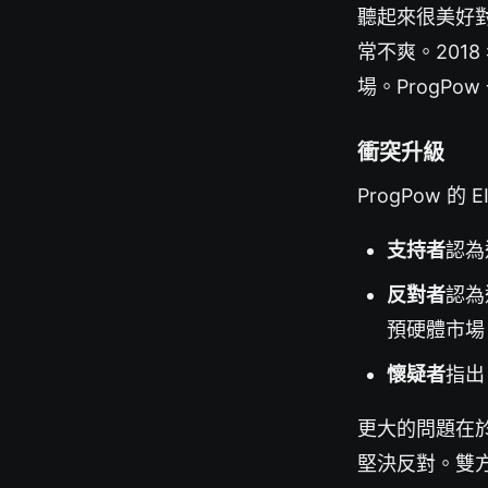
聽起來很美好對
常不爽。2018
場。ProgP
衝突升級
ProgPow 
支持者
認為
反對者
認為
預硬體市場
懷疑者
指出
更大的問題在於決
堅決反對。雙