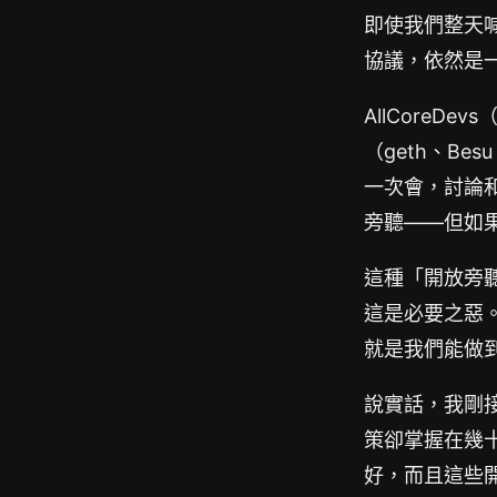
即使我們整天喊著
協議，依然是
AllCore
（geth、Be
一次會，討論和
旁聽——但如
這種「開放旁
這是必要之惡。
就是我們能做
說實話，我剛
策卻掌握在幾
好，而且這些