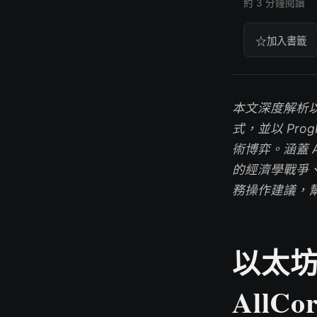
約 3 分鐘閱讀
☆
加入書籤
本文深度解析以太
式，並以 Pro
術博弈。涵蓋 A
的經濟學戰爭、
務操作建議，
以太坊
AllCo