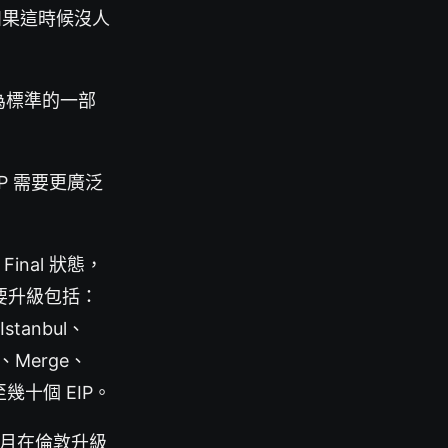
如果這時候沒人
為標準的一部
IP 需要更廣泛
inal 狀態，
要升級包括：
Istanbul、
er、Merge、
至幾十個 EIP。
 8 月在倫敦升級