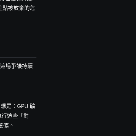
差點被放棄的危
。這場爭議持續
心思想是：GPU 礦
執行這些「對
挖礦。