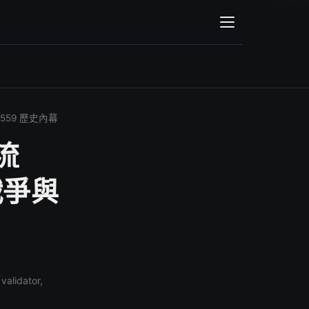
輸入關鍵字後會顯示搜尋結果
1559 歷史內幕
流
 戰爭與
validator,