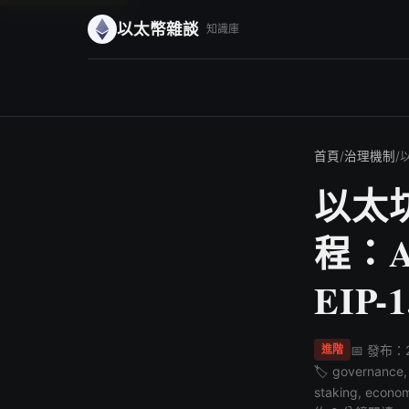
以太幣雜談
知識庫
首頁
/
治理機制
/
以
以太坊
程：Al
EIP
📅 發布：2
進階
🏷️ governance,
staking, econo