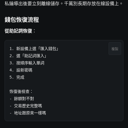
私鑰導出後要立刻離線儲存。千萬別長期存放在線設備上。
錢包恢復流程
從助記詞恢復
：
1. 新設備上選「匯入錢包」

複製
2. 選「助記詞匯入」

3. 按順序輸入單詞

4. 設新密碼

5. 完成

恢復後檢查：

- 餘額對不對

- 交易歷史完整嗎

- 地址跟原來一樣嗎