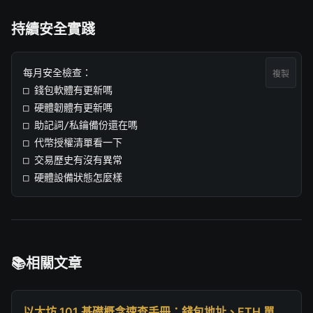
持續安全實踐
每月安全檢查：

複製
□ 錢包軟體有更新嗎

□ 硬體韌體有更新嗎

□ 助記詞/私鑰備份還在嗎

□ 代幣授權清單看一下

□ 交易歷史有沒有異常

□ 硬體設備狀態怎麼樣
相關文章
以太坊 101 基礎概念速查手冊：錢包地址、ETH 單