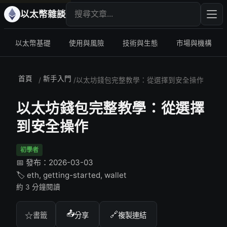
搜尋文章
輸入
以太幣雜談
以太幣基礎
使用與風險
技術與生態
市場與機構
首頁
新手入門
/
/
以太坊錢包完整教學：從選擇到安全操作
以太坊錢包完整教學：從選擇
到安全操作
初學者
📅 發布：2026-03-03
🏷️ eth, getting-started, wallet
約 3 分鐘閱讀
📤
🔗
☆
書籤
分享
複製連結