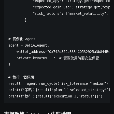
            "expected_apy": strategy.get("expected_a
            "expected_gain_usd": strategy.get("expec
            "risk_factors": ["market_volatility", "s
        }

# 實例化 Agent

agent = DeFiAIAgent(

    wallet_address="0x742d35Cc6634C0532925a3b844Bc9e
    private_key="0x..."  # 實際使用時要安全保管

)

# 執行一個週期

result = agent.run_cycle(risk_tolerance="medium")

print(f"策略：{result['plan']['selected_strategy']['a
print(f"執行：{result['execution']['status']}")