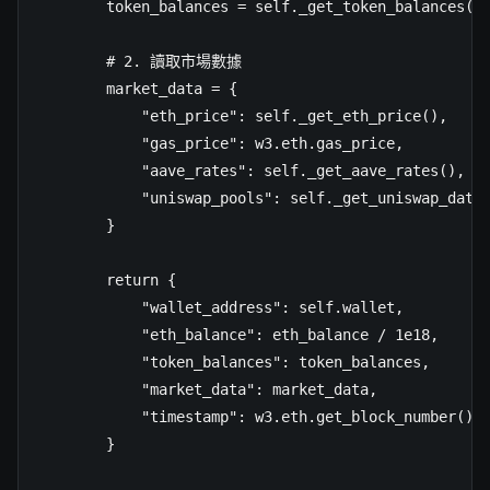
        token_balances = self._get_token_balances(w3
        # 2. 讀取市場數據

        market_data = {

            "eth_price": self._get_eth_price(),

            "gas_price": w3.eth.gas_price,

            "aave_rates": self._get_aave_rates(),

            "uniswap_pools": self._get_uniswap_data(
        }

        return {

            "wallet_address": self.wallet,

            "eth_balance": eth_balance / 1e18,

            "token_balances": token_balances,

            "market_data": market_data,

            "timestamp": w3.eth.get_block_number()

        }
