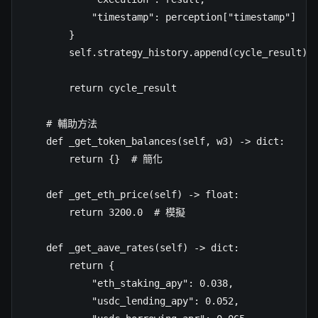
            "timestamp": perception["timestamp"]

        }

        self.strategy_history.append(cycle_result)

        return cycle_result

    # 輔助方法

    def _get_token_balances(self, w3) -> dict:

        return {}  # 簡化

    def _get_eth_price(self) -> float:

        return 3200.0  # 模擬

    def _get_aave_rates(self) -> dict:

        return {

            "eth_staking_apy": 0.038,

            "usdc_lending_apy": 0.052,
