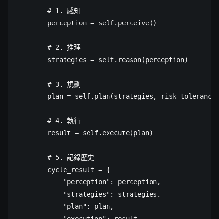
        # 1. 感知

        perception = self.perceive()

        # 2. 推理

        strategies = self.reason(perception)

        # 3. 規劃

        plan = self.plan(strategies, risk_tolerance)
        # 4. 執行

        result = self.execute(plan)

        # 5. 記錄歷史

        cycle_result = {

            "perception": perception,

            "strategies": strategies,

            "plan": plan,

            "execution": result,
