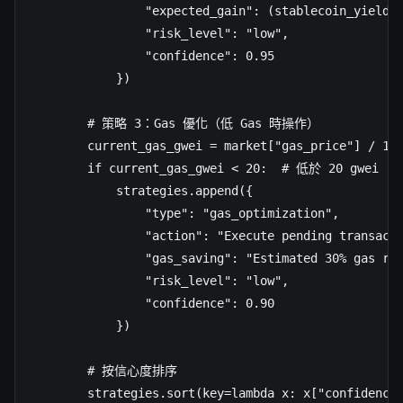
                "expected_gain": (stablecoin_yield -
                "risk_level": "low",

                "confidence": 0.95

            })

        # 策略 3：Gas 優化（低 Gas 時操作）

        current_gas_gwei = market["gas_price"] / 1e9
        if current_gas_gwei < 20:  # 低於 20 gwei

            strategies.append({

                "type": "gas_optimization",

                "action": "Execute pending transacti
                "gas_saving": "Estimated 30% gas red
                "risk_level": "low",

                "confidence": 0.90

            })

        # 按信心度排序

        strategies.sort(key=lambda x: x["confidence"