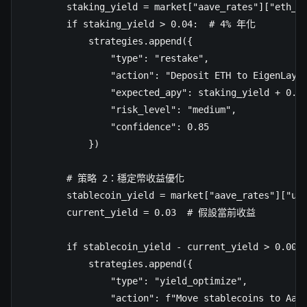
        staking_yield = market["aave_rates"]["eth_st
        if staking_yield > 0.04:  # 4% 年化

            strategies.append({

                "type": "restake",

                "action": "Deposit ETH to EigenLayer
                "expected_apy": staking_yield + 0.0
                "risk_level": "medium",

                "confidence": 0.85

            })

        # 策略 2：穩定幣收益優化

        stablecoin_yield = market["aave_rates"]["usd
        current_yield = 0.03  # 假設當前收益

        if stablecoin_yield - current_yield > 0.005
            strategies.append({

                "type": "yield_optimize",

                "action": f"Move stablecoins to Aave