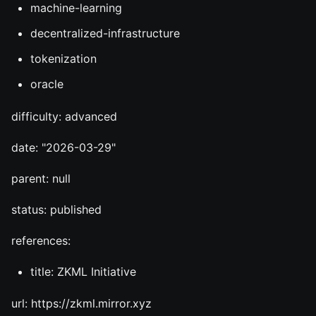
machine-learning
decentralized-infrastructure
tokenization
oracle
difficulty: advanced
date: "2026-03-29"
parent: null
status: published
references:
title: ZKML Initiative
url: https://zkml.mirror.xyz