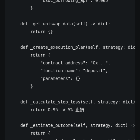
            "usdc_borrowing_apr": 0.065

        }

    def _get_uniswap_data(self) -> dict:

        return {}

    def _create_execution_plan(self, strategy: dict)
        return {

            "contract_address": "0x...",

            "function_name": "deposit",

            "parameters": {}

        }

    def _calculate_stop_loss(self, strategy: dict) -
        return 0.95  # 5% 止損

    def _estimate_outcome(self, strategy: dict) -> d
        return {
