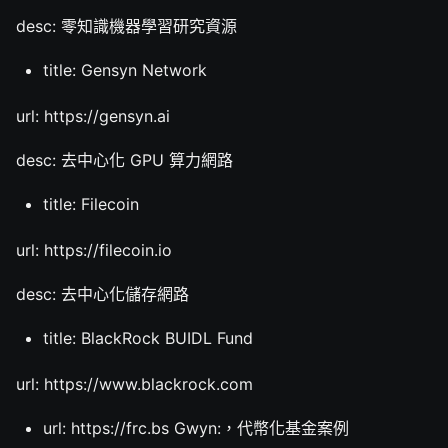
desc: 零知識機器學習研究資源
title: Gensyn Network
url: https://gensyn.ai
desc: 去中心化 GPU 算力網路
title: Filecoin
url: https://filecoin.io
desc: 去中心化儲存網路
title: BlackRock BUIDL Fund
url: https://www.blackrock.com
url: https://frc.bs Gwyn:，代幣化基金案例