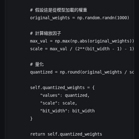
        # 假設這是從模型加載的權重

        original_weights = np.random.randn(1000)  #
        # 計算縮放因子

        max_val = np.max(np.abs(original_weights))

        scale = max_val / (2**(bit_width - 1) - 1)

        # 量化

        quantized = np.round(original_weights / scal
        self.quantized_weights = {

            "values": quantized,

            "scale": scale,

            "bit_width": bit_width

        }

        return self.quantized_weights
