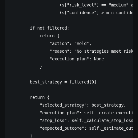
                    (s["risk_level"] == "medium" and
                    (s["confidence"] > min_confidenc
        if not filtered:

            return {

                "action": "Hold",

                "reason": "No strategies meet risk c
                "execution_plan": None

            }

        best_strategy = filtered[0]

        return {

            "selected_strategy": best_strategy,

            "execution_plan": self._create_execution
            "stop_loss": self._calculate_stop_loss(b
            "expected_outcome": self._estimate_outco
        }
