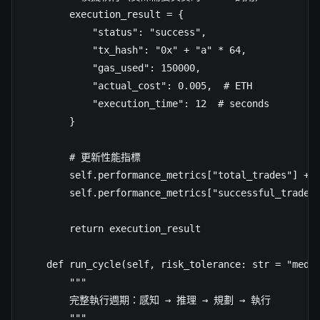
        execution_result = {

            "status": "success",

            "tx_hash": "0x" + "a" * 64,

            "gas_used": 150000,

            "actual_cost": 0.005,  # ETH

            "execution_time": 12  # seconds

        }

        # 更新性能指標

        self.performance_metrics["total_trades"] += 
        self.performance_metrics["successful_trades"
        return execution_result

    def run_cycle(self, risk_tolerance: str = "mediu
        """

        完整執行週期：感知 → 推理 → 規劃 → 執行

        """
