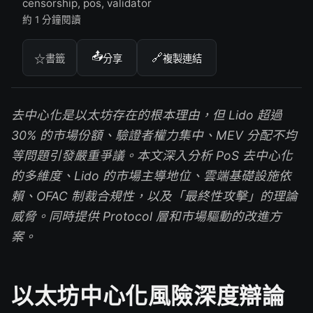
censorship, pos, validator
約 1 分鐘閱讀
📤
🔗
☆
書籤
分享
複製連結
去中心化是以太坊存在的根本理由，但 Lido 超過
30% 的市場份額、驗證者權力集中、MEV 分配不均
等問題引發嚴重爭議。本文深入分析 PoS 去中心化
的多維度、Lido 的市場主導地位、雲端基礎設施依
賴、OFAC 制裁合規性，以及「最終性攻擊」的理論
威脅。同時提供 Protocol 層和市場驅動的改進方
案。
以太坊中心化風險深度辯論