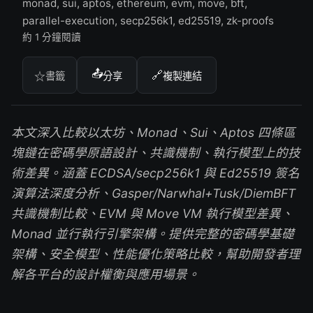
monad, sui, aptos, ethereum, evm, move, bft,
parallel-execution, secp256k1, ed25519, zk-proofs
約 1 分鐘閱讀
📤
🔗
☆
書籤
分享
複製連結
本文深入比較以太坊、Monad、Sui、Aptos 四條區
塊鏈在密碼學原語設計、共識機制、執行模型上的技
術差異。涵蓋 ECDSA/secp256k1 與 Ed25519 簽名
演算法深度分析、Gasper/Narwhal+Tusk/DiemBFT
共識機制比較、EVM 與 Move VM 執行模型差異、
Monad 並行執行引擎架構。提供完整的密碼學基礎
架構、安全模型、性能優化策略比較，幫助開發者理
解各平台的設計權衡與應用場景。